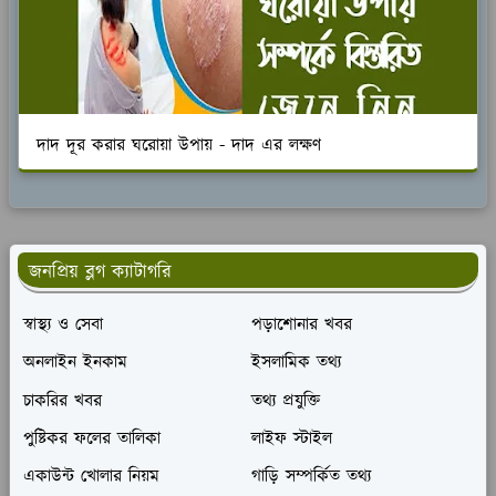
দাদ দূর করার ঘরোয়া উপায় - দাদ এর লক্ষণ
জনপ্রিয় ব্লগ ক্যাটাগরি
স্বাস্থ্য ও সেবা
পড়াশোনার খবর
অনলাইন ইনকাম
ইসলামিক তথ্য
চাকরির খবর
তথ্য প্রযুক্তি
পুষ্টিকর ফলের তালিকা
লাইফ স্টাইল
একাউন্ট খোলার নিয়ম
গাড়ি সম্পর্কিত তথ্য