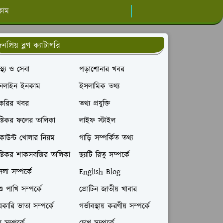
কাম
নপ্রিয় ব্লগ ক্যাটাগরি
বাস্থ্য ও সেবা
পড়াশোনার খবর
নলাইন ইনকাম
ইসলামিক তথ্য
াকরির খবর
তথ্য প্রযুক্তি
ষ্টিকর ফলের তালিকা
লাইফ স্টাইল
াউন্ট খোলার নিয়ম
গাড়ি সম্পর্কিত তথ্য
ষ্টিকর শাকসবজির তালিকা
ছয়টি রিতু সম্পর্কে
লা সম্পর্কে
English Blog
ু পাখি সম্পর্কে
প্রোটিন জাতীয় খাবার
কারি ভাতা সম্পর্কে
গর্ভাবস্থায় করণীয় সম্পর্কে