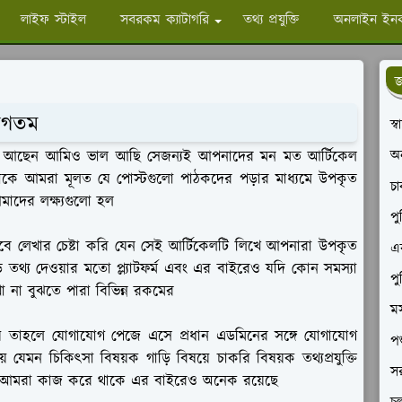
লাইফ স্টাইল
সবরকম ক্যাটাগরি
তথ্য প্রযুক্তি
অনলাইন ইন
জ
াগতম
স্
অ
 আছেন আমিও ভাল আছি সেজন্যই আপনাদের মন মত আর্টিকেল
াকে আমরা মূলত যে পোস্টগুলো পাঠকদের পড়ার মাধ্যমে উপকৃত
চ
াদের লক্ষ্যগুলো হল
পু
বে লেখার চেষ্টা করি যেন সেই আর্টিকেলটি লিখে আপনারা উপকৃত
এক
থ্য দেওয়ার মতো প্ল্যাটফর্ম এবং এর বাইরেও যদি কোন সমস্যা
পু
া না বুঝতে পারা বিভিন্ন রকমের
মস
ায় তাহলে যোগাযোগ পেজে এসে প্রধান এডমিনের সঙ্গে যোগাযোগ
পশ
েমন চিকিৎসা বিষয়ক গাড়ি বিষয়ে চাকরি বিষয়ক তথ্যপ্রযুক্তি
সর
ূলত আমরা কাজ করে থাকে এর বাইরেও অনেক রয়েছে