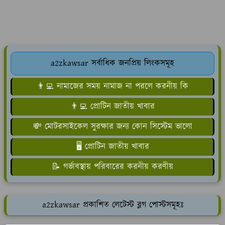
a2zkawsar সর্বাধিক জনপ্রিয় লিংকসমূহ
👨‍💻 নামাজের সময় নামাজ না পরলে করনীয় কি
👨‍💻 প্রোটিন জাতীয় খাবার
💸 মোটরসাইকেল সুরক্ষার জন্য কোন সিস্টেম ভালো
🖥️ প্রোটিন জাতীয় খাবার
📝 গর্ভাবস্থায় পরিবারের করনীয় করণীয়
a2zkawsar প্রকাশিত লেটেস্ট ব্লগ পোস্টসমূহঃ