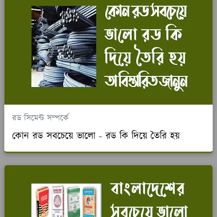
রড সিমেন্ট সম্পর্কে
কোন রড সবচেয়ে ভালো - রড কি দিয়ে তৈরি হয়