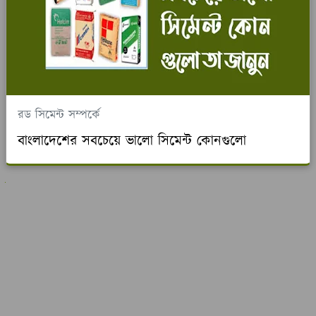
রড সিমেন্ট সম্পর্কে
বাংলাদেশের সবচেয়ে ভালো সিমেন্ট কোনগুলো
ুলো দেখুন