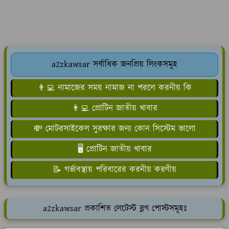
a2zkawsar সর্বাধিক জনপ্রিয় লিংকসমূহ
👨‍💻 নামাজের সময় নামাজ না পরলে করনীয় কি
👨‍💻 প্রোটিন জাতীয় খাবার
💸 মোটরসাইকেল সুরক্ষার জন্য কোন সিস্টেম ভালো
🖥️ প্রোটিন জাতীয় খাবার
📝 গর্ভাবস্থায় পরিবারের করনীয় করণীয়
a2zkawsar প্রকাশিত লেটেস্ট ব্লগ পোস্টসমূহঃ