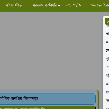
লাইফ স্টাইল
সবরকম ক্যাটাগরি
তথ্য প্রযুক্তি
অনলাইন ইন
জ
স্
অ
চ
পু
এক
পু
মস
পশ
্বাধিক জনপ্রিয় লিংকসমূহ
সর