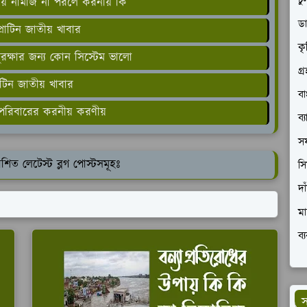
চু
ময় নামাজ না পরলে করনীয় কি
ডা
্রোটিন জাতীয় খাবার
কৃ
ক্ষার জন্য কোন সিস্টেম ভালো
গ্
রোটিন জাতীয় খাবার
বা
য় পরিবারের করনীয় করণীয়
ব্
সফ
শিত লেটেস্ট ব্লগ পোস্টসমূহঃ
সি
দা
মা
ব্
স