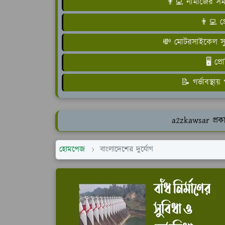
👨‍💻 নামাজের স
👨‍💻 প
💸 মোটরসাইকেল সুর
🖥️ প্
📝 গর্ভাবস্থা
a2zkawsar প্রকা
হোমপেজ
বাংলাদেশের দুর্যোগ