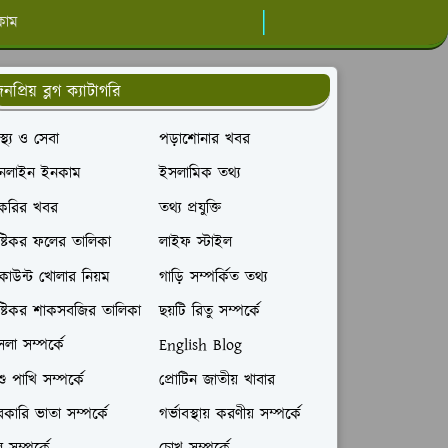
কাম
নপ্রিয় ব্লগ ক্যাটাগরি
বাস্থ্য ও সেবা
পড়াশোনার খবর
নলাইন ইনকাম
ইসলামিক তথ্য
াকরির খবর
তথ্য প্রযুক্তি
ষ্টিকর ফলের তালিকা
লাইফ স্টাইল
াউন্ট খোলার নিয়ম
গাড়ি সম্পর্কিত তথ্য
ষ্টিকর শাকসবজির তালিকা
ছয়টি রিতু সম্পর্কে
লা সম্পর্কে
English Blog
ু পাখি সম্পর্কে
প্রোটিন জাতীয় খাবার
কারি ভাতা সম্পর্কে
গর্ভাবস্থায় করণীয় সম্পর্কে