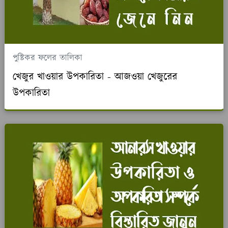
পুষ্টিকর ফলের তালিকা
খেজুর খাওয়ার উপকারিতা - আজওয়া খেজুরের
উপকারিতা