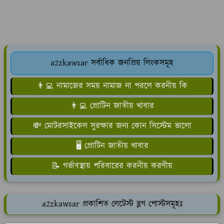
a2zkawsar সর্বাধিক জনপ্রিয় লিংকসমূহ
👨‍💻 নামাজের সময় নামাজ না পরলে করনীয় কি
👨‍💻 প্রোটিন জাতীয় খাবার
💸 মোটরসাইকেল সুরক্ষার জন্য কোন সিস্টেম ভালো
🖥️ প্রোটিন জাতীয় খাবার
📝 গর্ভাবস্থায় পরিবারের করনীয় করণীয়
a2zkawsar প্রকাশিত লেটেস্ট ব্লগ পোস্টসমূহঃ