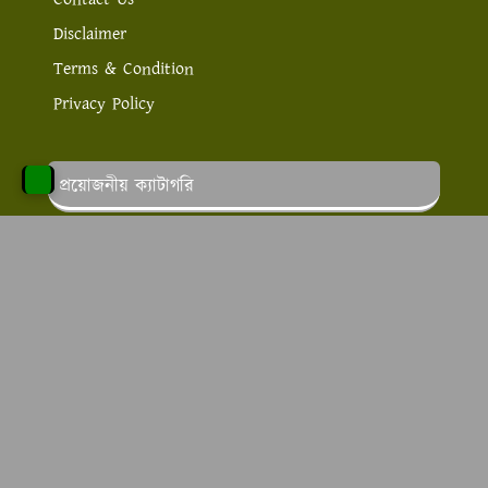
Disclaimer
Terms & Condition
Privacy Policy
প্রয়োজনীয় ক্যাটাগরি
পড়াশোনার খবর
লাইফ স্টাইল
স্বাস্থ্য ও সেবা
চাকরির খবর
অনলাইন ইনকাম
এ টু জেড কাউসার এর উদ্দেশ্য