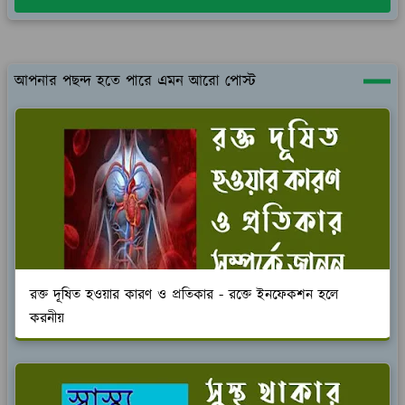
আপনার পছন্দ হতে পারে এমন আরো পোস্ট
রক্ত দূষিত হওয়ার কারণ ও প্রতিকার - রক্তে ইনফেকশন হলে
করনীয়