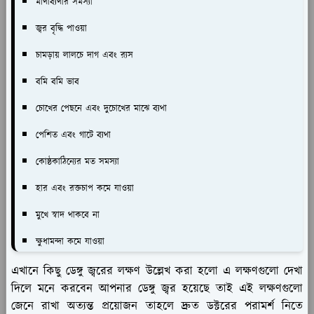
মাথাব্যথার সমস্যা
জ্বর বৃদ্ধি পাওয়া
চামড়ায় লালচে দাগ এবং র‌্যস
বমি বমি ভাব
চোখের পেছনে এবং দুচোখের মাঝে ব্যথা
পেশিত এবং গাটে ব্যথা
কোষ্ঠকাঠিন্যের মত সমস্যা
হার এবং রক্তচাপ কমে যাওয়া
মুখে স্বাদ থাকবে না
ক্ষুধামন্দা কমে যাওয়া
এখানে কিছু ডেঙ্গু জ্বরের লক্ষণ উল্লেখ করা হলো এ লক্ষণগুলো দেখা
দিলে মনে করবেন আপনার ডেঙ্গু জ্বর হয়েছে তাই এই লক্ষণগুলো
জেনে রাখা অত্যন্ত প্রয়োজন তাহলে দ্রুত ডক্টরের পরামর্শ নিতে