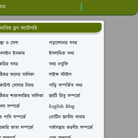
কাম
নপ্রিয় ব্লগ ক্যাটাগরি
বাস্থ্য ও সেবা
পড়াশোনার খবর
নলাইন ইনকাম
ইসলামিক তথ্য
াকরির খবর
তথ্য প্রযুক্তি
ষ্টিকর ফলের তালিকা
লাইফ স্টাইল
াউন্ট খোলার নিয়ম
গাড়ি সম্পর্কিত তথ্য
ষ্টিকর শাকসবজির তালিকা
ছয়টি রিতু সম্পর্কে
লা সম্পর্কে
English Blog
ু পাখি সম্পর্কে
প্রোটিন জাতীয় খাবার
কারি ভাতা সম্পর্কে
গর্ভাবস্থায় করণীয় সম্পর্কে