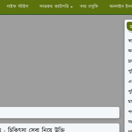
লাইফ স্টাইল
সবরকম ক্যাটাগরি
তথ্য প্রযুক্তি
অনলাইন ইন
জ
স্
অ
চ
পু
এক
পু
মস
পশ
সর
- চিকিৎসা সেবা নিয়ে উক্তি