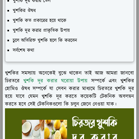
খুশকি দূর করার তেল
খুশকির ঔষধ
খুশকি কত প্রকারের হয়ে থাকে
খুশকি দূর করার প্রাকৃতিক উপায়
চুলে অতিরিক্ত খুশকি হলে কি করবেন
সর্বশেষ কথা
খুশকির সমস্যায় অনেকেই বুঝে থাকেন তাই আজ আমরা জানবো
চিরতরে
খুশকি দূর করার ঘরোয়া উপায়
সম্পর্কে এবং খুশকির
হোমিও ঔষধ সম্পর্কে যা সেবন করার মাধ্যমে চিরতরে খুশকি দূর
হয়ে যাবে যেমন খুশকি দূর করতে কয়েকটি টেকনিক অবলম্বন
করতে হবে সেই টেকনিকগুলো কি চলুন জেনে নেওয়া যাক।