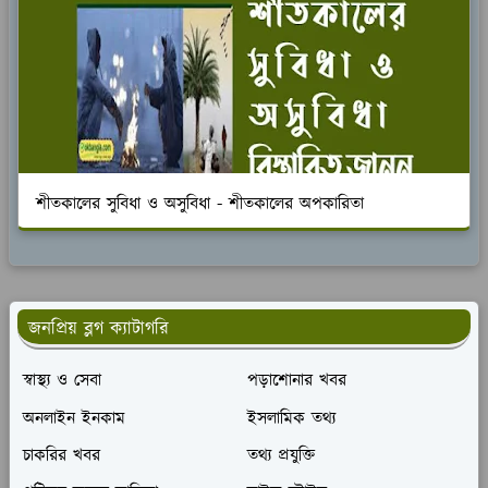
শীতকালের সুবিধা ও অসুবিধা - শীতকালের অপকারিতা
জনপ্রিয় ব্লগ ক্যাটাগরি
স্বাস্থ্য ও সেবা
পড়াশোনার খবর
অনলাইন ইনকাম
ইসলামিক তথ্য
চাকরির খবর
তথ্য প্রযুক্তি