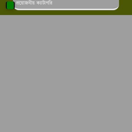
প্রয়োজনীয় ক্যাটাগরি
পড়াশোনার খবর
লাইফ স্টাইল
স্বাস্থ্য ও সেবা
চাকরির খবর
অনলাইন ইনকাম
এ টু জেড কাউসার এর উদ্দেশ্য
এ টু জেড কাউসার
কাউসার
এর উদ্দেশ্য হল আমরা বাংলা
ভাষায় আর্টিকেল লিখে থাকি আমরা চাই বিভিন্ন ক্যাটাগরির পোস্ট
লিখে পাঠকদের মন জয় করতে এবং সঠিক তথ্যগুলো সবার
সামনে তুলে ধারার উদ্দেশ্যে কাজ করে যাচ্ছি।