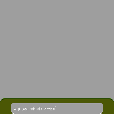
এ টু জেড কাউসার সম্পর্কে