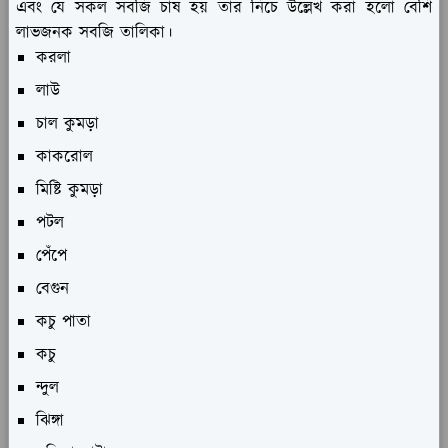
এবং যে সকল সবজি চাষ হয় তার নিচে উল্লেখ করা হলো বেশি
লাভজনক সবজি তালিকা।
করলা
লাউ
চাল কুমড়া
কাকরোল
মিষ্টি কুমড়া
পটল
পেঁপে
বেগুন
কচু পাতা
কচু
ন্দুল
ঝিঙ্গা