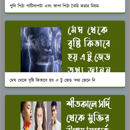
পুলি পিঠা পাটিসাপটা এবং ভাপা পিঠা তৈরি করার নিয়ম
মেঘ থেকে বৃষ্টি কিভাবে হয় এ টু জেড তথ্য জেনে নি