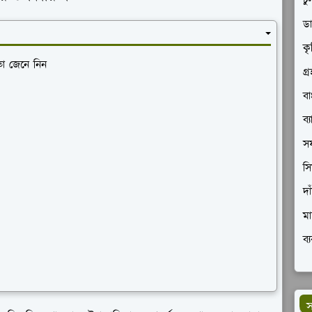
চু
ডা
কৃ
তা জেনে নিন
গ্
বা
ব্
সফ
সি
দা
মা
ব্
স