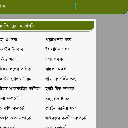
কাম
নপ্রিয় ব্লগ ক্যাটাগরি
বাস্থ্য ও সেবা
পড়াশোনার খবর
নলাইন ইনকাম
ইসলামিক তথ্য
াকরির খবর
তথ্য প্রযুক্তি
ষ্টিকর ফলের তালিকা
লাইফ স্টাইল
াউন্ট খোলার নিয়ম
গাড়ি সম্পর্কিত তথ্য
ষ্টিকর শাকসবজির তালিকা
ছয়টি রিতু সম্পর্কে
লা সম্পর্কে
English Blog
ু পাখি সম্পর্কে
প্রোটিন জাতীয় খাবার
কারি ভাতা সম্পর্কে
গর্ভাবস্থায় করণীয় সম্পর্কে