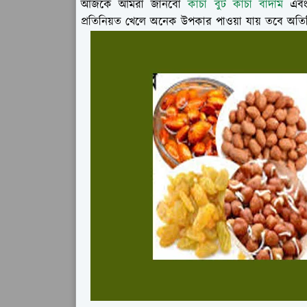
আজকে আমরা জানবো
কাঁচা বুট কাঁচা বাদাম
এবং
প্রতিনিয়ত খেলে অনেক উপকার পাওয়া যায় তবে অতি