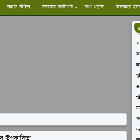
লাইফ স্টাইল
সবরকম ক্যাটাগরি
তথ্য প্রযুক্তি
অনলাইন ইন
জ
স্
অ
চ
পু
এক
পু
মস
পশ
সর
়ার উপকারিতা