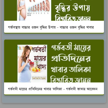
গর্ভাবস্থায় বাচ্চার ওজন বৃদ্ধির উপায় - বাচ্চার ওজন বৃদ্ধির খাবার
গর্ভবতী মায়ের প্রতিদিনের খাবার তালিকা - গর্ভবতী ভাতার আবেদন