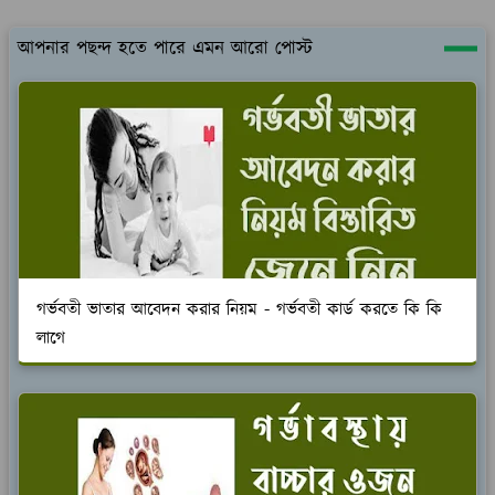
আপনার পছন্দ হতে পারে এমন আরো পোস্ট
গর্ভবতী ভাতার আবেদন করার নিয়ম - গর্ভবতী কার্ড করতে কি কি
লাগে