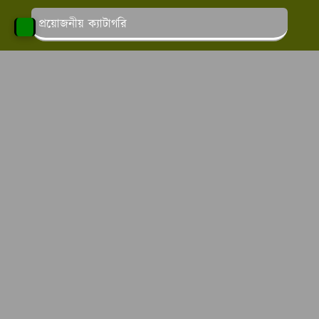
প্রয়োজনীয় ক্যাটাগরি
পড়াশোনার খবর
লাইফ স্টাইল
স্বাস্থ্য ও সেবা
চাকরির খবর
অনলাইন ইনকাম
এ টু জেড কাউসার এর উদ্দেশ্য
এ টু জেড কাউসার
কাউসার
এর উদ্দেশ্য হল আমরা বাংলা
ভাষায় আর্টিকেল লিখে থাকি আমরা চাই বিভিন্ন ক্যাটাগরির পোস্ট
লিখে পাঠকদের মন জয় করতে এবং সঠিক তথ্যগুলো সবার
সামনে তুলে ধারার উদ্দেশ্যে কাজ করে যাচ্ছি।