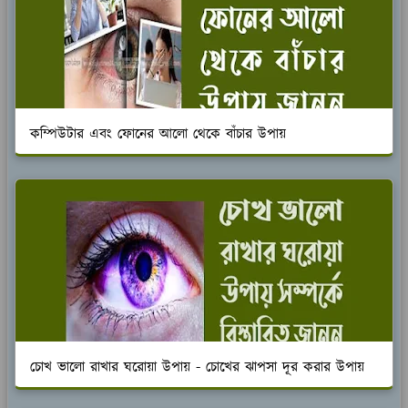
কম্পিউটার এবং ফোনের আলো থেকে বাঁচার উপায়
চোখ ভালো রাখার ঘরোয়া উপায় - চোখের ঝাপসা দূর করার উপায়