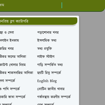
কাম
নপ্রিয় ব্লগ ক্যাটাগরি
বাস্থ্য ও সেবা
পড়াশোনার খবর
নলাইন ইনকাম
ইসলামিক তথ্য
াকরির খবর
তথ্য প্রযুক্তি
ষ্টিকর ফলের তালিকা
লাইফ স্টাইল
াউন্ট খোলার নিয়ম
গাড়ি সম্পর্কিত তথ্য
ষ্টিকর শাকসবজির তালিকা
ছয়টি রিতু সম্পর্কে
লা সম্পর্কে
English Blog
ু পাখি সম্পর্কে
প্রোটিন জাতীয় খাবার
কারি ভাতা সম্পর্কে
গর্ভাবস্থায় করণীয় সম্পর্কে