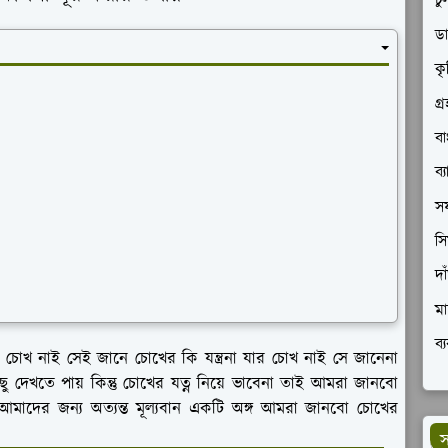
চু
ডা
কৃ
গ্
বা
ব্
সফ
সি
দা
মা
ব্
োখ নাই সেই জানে চোখের কি যন্ত্রনা যার চোখ নাই সে জানেনা
দেখতে পায় কিন্তু চোখের যত্ন নিয়ে ভাবেনা তাই আমরা জানবো
আমাদের জন্য অত্যন্ত মূল্যবান একটি অঙ্গ আমরা জানবো চোখের
স