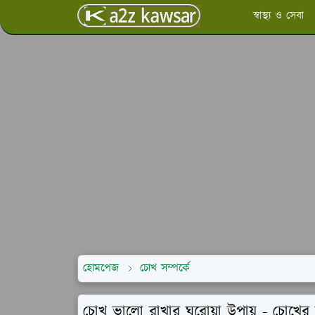
স্বাস্থ্য ও সেবা
হোমপেজ
চোখ সম্পর্কে
চোখ ভালো রাখার ঘরোয়া উপায় - চোখের 