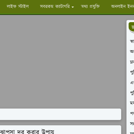
লাইফ স্টাইল
সবরকম ক্যাটাগরি
তথ্য প্রযুক্তি
অনলাইন ইন
জ
স্
অ
চ
পু
এক
পু
মস
পশ
সর
ঝাপসা দূর করার উপায়