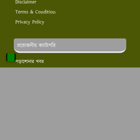
Disclaimer
Terms & Condition
Privacy Policy
প্রয়োজনীয় ক্যাটাগরি
পড়াশোনার খবর
লাইফ স্টাইল
স্বাস্থ্য ও সেবা
চাকরির খবর
অনলাইন ইনকাম
এ টু জেড কাউসার এর উদ্দেশ্য