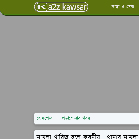
স্বাস্থ্য ও সেবা
হোমপেজ
পড়াশোনার খবর
মামলা খারিজ হলে করনীয় - থানার মামলা