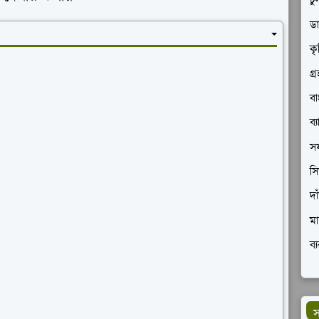
চু
ডা
কৃ
গ্
বা
ব্
সফ
সি
দা
মা
ব্
স