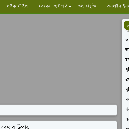
লাইফ স্টাইল
সবরকম ক্যাটাগরি
তথ্য প্রযুক্তি
অনলাইন ইন
জ
স্
অ
চ
পু
এক
পু
মস
পশ
সর
 দেখার উপায়