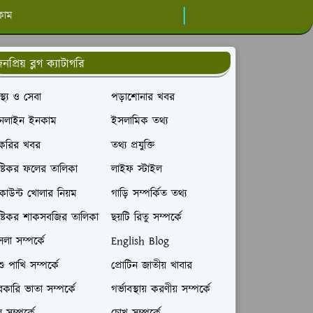
কাম
নপ্রিয় ব্লগ ক্যাটাগরি
বাস্থ্য ও সেবা
পড়াশোনার খবর
নলাইন ইনকাম
ইসলামিক তথ্য
াকরির খবর
তথ্য প্রযুক্তি
ষ্টিকর ফলের তালিকা
লাইফ স্টাইল
াউন্ট খোলার নিয়ম
গাড়ি সম্পর্কিত তথ্য
ষ্টিকর শাকসবজির তালিকা
ছয়টি রিতু সম্পর্কে
লা সম্পর্কে
English Blog
ু পাখি সম্পর্কে
প্রোটিন জাতীয় খাবার
কারি ভাতা সম্পর্কে
গর্ভাবস্থায় করণীয় সম্পর্কে