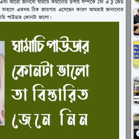
ং আরো জানবো ঘামাচি কমানোর উপায় সম্পর্কে তো এ টু জেড
চান তাহলে একদম ঠিক জায়গায় এসেছেন কারণ আমরাই জানানোর
ামাচি পাউডার কোনটা ভালো।