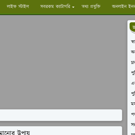
লাইফ স্টাইল
সবরকম ক্যাটাগরি
তথ্য প্রযুক্তি
অনলাইন ইন
জ
স্
অ
চ
পু
এক
পু
মস
পশ
সর
মানোর উপায়