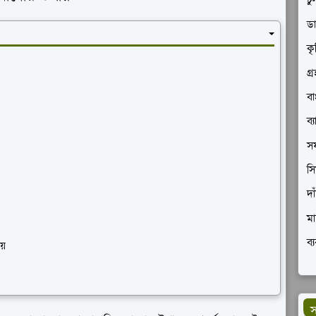
চু
ডা
কৃ
গ্
বা
ব্
সফ
সি
দা
মা
ব্
য়
স