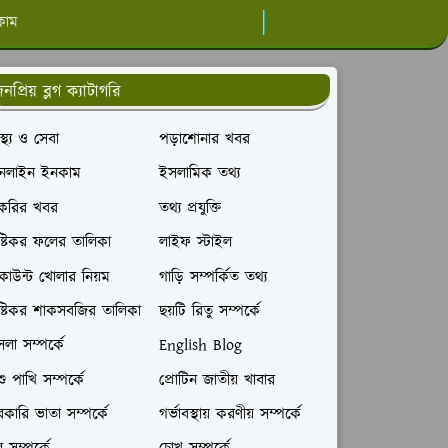
কাম
নপ্রিয় ব্লগ ক্যাটাগরি
বাস্থ্য ও সেবা
পড়াশোনার খবর
নলাইন ইনকাম
ইসলামিক তথ্য
াকরির খবর
তথ্য প্রযুক্তি
ষ্টিকর ফলের তালিকা
লাইফ স্টাইল
াউন্ট খোলার নিয়ম
গাড়ি সম্পর্কিত তথ্য
ষ্টিকর শাকসবজির তালিকা
ছয়টি রিতু সম্পর্কে
লা সম্পর্কে
English Blog
ু পাখি সম্পর্কে
প্রোটিন জাতীয় খাবার
কারি ভাতা সম্পর্কে
গর্ভাবস্থায় করণীয় সম্পর্কে