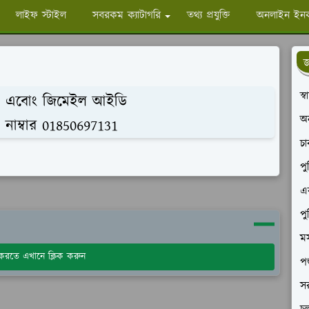
লাইফ স্টাইল
সবরকম ক্যাটাগরি
তথ্য প্রযুক্তি
অনলাইন ইন
জ
স্
১ এবোং জিমেইল আইডি
অ
াম্বার 01850697131
চ
পু
এক
পু
মস
য করতে এখানে ক্লিক করুন
পশ
সর