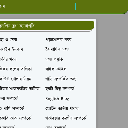
কাম
নপ্রিয় ব্লগ ক্যাটাগরি
বাস্থ্য ও সেবা
পড়াশোনার খবর
নলাইন ইনকাম
ইসলামিক তথ্য
াকরির খবর
তথ্য প্রযুক্তি
ষ্টিকর ফলের তালিকা
লাইফ স্টাইল
াউন্ট খোলার নিয়ম
গাড়ি সম্পর্কিত তথ্য
ষ্টিকর শাকসবজির তালিকা
ছয়টি রিতু সম্পর্কে
লা সম্পর্কে
English Blog
ু পাখি সম্পর্কে
প্রোটিন জাতীয় খাবার
কারি ভাতা সম্পর্কে
গর্ভাবস্থায় করণীয় সম্পর্কে