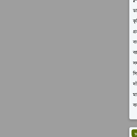
চু
ডা
কৃ
গ্
বা
ব্
সফ
সি
দা
মা
ব্
স