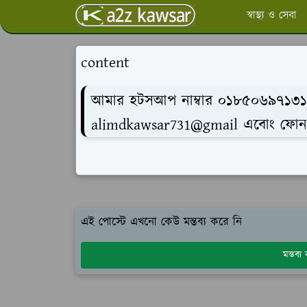
স্বাস্থ্য ও সেবা
content
আমার হটসআপ নাম্বার ০১৮৫০৬৯৭১৩
alimdkawsar731@gmail এবোং ফোন ন
এই পোস্টে এখনো কেউ মন্তব্য করে নি
মন্তব্