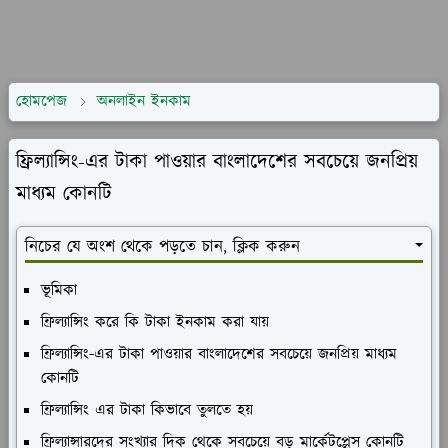
হোমপেজ
অনলাইন ইনকাম
ফ্রিল্যান্সিং-এর টাকা পাওয়ার বাংলাদেশের সবচেয়ে জনপ্রিয়
মাধ্যম কোনটি
নিচের যে অংশ থেকে পড়তে চান, ক্লিক করুন
ভূমিকা
ফ্রিল্যান্সিং করে কি টাকা ইনকাম করা যায়
ফ্রিল্যান্সিং-এর টাকা পাওয়ার বাংলাদেশের সবচেয়ে জনপ্রিয় মাধ্যম
কোনটি
ফ্রিল্যান্সিং এর টাকা কিভাবে তুলতে হয়
ফ্রিল্যান্সারদের সংখ্যার দিক থেকে সবচেয়ে বড় মার্কেটপ্লেস কোনটি