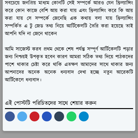
সবচেয়ে জনপ্রিয় মাধ্যম কোনটি সেই সম্পর্কে আরও যেন ফ্রিল্যান্সিং
করে কোন কাজে বেশি আয় করা যায় এবং ফ্রিল্যান্সিং করে কি আয়
করা যায় সে সম্পর্কে জেনেছি এক কথায় বলা যায় ফ্রিল্যান্সিং
সম্পর্কিত এ টু জেড তথ্য নিয়ে আর্টিকেলটি তৈরি করা হয়েছে তাই
আপনি যদি না জেনে থাকেন
আমি সাজেস্ট করব প্রথম থেকে শেষ পর্যন্ত সম্পূর্ণ আর্টিকেলটি পড়ার
জন্য নিশ্চয়ই উপকৃত হবেন কারণ আমরা সঠিক তথ্য দিয়ে পাঠকদের
পাশে থাকার চেষ্টা করে থাকি এতক্ষণ আমাদের সাথে থাকার জন্য
আপনাদের অনেক অনেক ধন্যবাদ দেখা হচ্ছে নতুন আরেকটি
আর্টিকেলে ধন্যবাদ।
এই পোস্টটি পরিচিতদের সাথে শেয়ার করুন