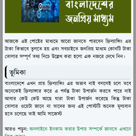
আজকে এই পোষ্টের মাধ্যমে আরো জানতে পারবেন ফ্রিল্যান্সিং এর
টাকা কিভাবে তুলতে হয় এবং সবচাইতে জনপ্রিয় মাধ্যম কোনটি টাকা
তোলার সম্পূর্ণ তথ্য নিচে উল্লেখ করা হলো এক নজরে দেখে নিন।
ভূমিকা
বাংলাদেশে এখন প্রায় ফ্রিল্যান্সিং এর অভাব নাই বললেই চলে তবে
অনেকেই ফ্রিল্যান্সার করে এ পর্যন্ত টাকা উপার্জন করতে পারে নাই
আবার কেউ কেউ আছে যারা টাকা উপার্জন করেছে কিন্তু টাকা
তোলার ওয়েটা জানে না তাদের জন্য এই পোস্টটি অনেক মূল্যবান
হতে চলেছে তাই আমি সাজেস্ট
আরও পড়ুন:
অনলাইনে ইনকাম করার উপায় সম্পর্কে জানতে এখানে