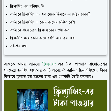
ফ্রিল্যান্সিং এর ভবিষ্যৎ কি
বর্তমানে ফ্রিল্যান্সিং এর সব থেকে ডিমান্ডেবল সেক্টর কোনটি
বর্তমানে ফ্রিল্যান্সিং এ কোন কাজের চাহিদা বেশি
বর্তমানে বাংলাদেশে ফ্রিল্যান্সারের সংখ্যা কত
ফ্রিল্যান্সিং করে কোন কাজে বেশি আয় করা যায়
সর্বশেষ কথা
আজকে আমরা জানবো
ফ্রিল্যান্সিং
এর টাকা পাওয়ার বাংলাদেশের
সবচেয়ে জনপ্রিয় মাধ্যম কোনটি অনেকেই জানিনা ফ্রিল্যান্সিংয়ের টাকা
কিভাবে তুলতে হয় তাদের জন্য এই পোস্টটি তৈরি করলাম।