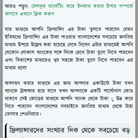
আরও পড়ুন:
ফেসবুক মার্কেটিং করে ইনকাম করার উপায় সম্পর্কে
জানতে এখানে ক্লিক করুন
যার মাধ্যমে আপনি ফ্রিল্যান্সিং এর টাকা তুলতে পারবেন যেমন
ইতিমধ্যে ফ্রিল্যান্সিং এর টাকা পাওয়ার বাংলাদেশের সবচেয়ে জনপ্রিয়
মাধ্যম উপরে উল্লেখ করা হয়েছে দেখে নিবেন এটার মাধ্যমেই আপনি
যেকোন লোকাল ব্যাংকের সঙ্গে লিংক রেখে টাকা তুলে নিতে পারবেন
এবং বিকাশের মাধ্যমেও খুব সহজে টাকা তুলে নিতে পারবেন এর
মাধ্যম গুলো
অবলম্বন করার মাধ্যমে এর জন্য আপনার একাউন্টে টাকা যখন
ব্যাংকে ট্রান্সফার হয়ে যাবে তখন আপনাকে একটি পার্সোনাল কোড
থাকবে সেই কোডের মাধ্যমে আপনি ব্যাংক থেকে টাকা ু উদ্র করে
নিতে পারবেন বাংলাদেশের সবচাইতে জনপ্রিয় মাধ্যম থেকে টাহা
তোলার পেওনিয়ার।
ফ্রিল্যান্সারদের সংখ্যার দিক থেকে সবচেয়ে বড়