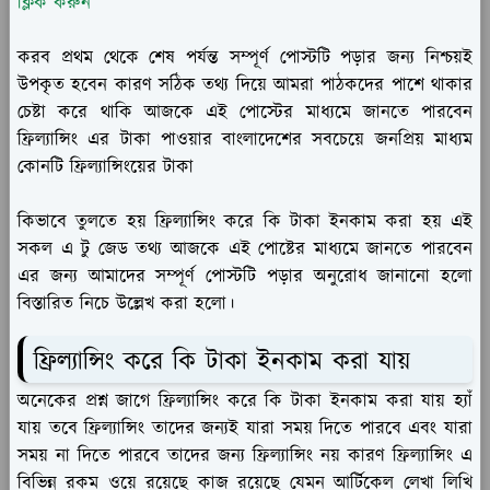
ক্লিক করুন
করব প্রথম থেকে শেষ পর্যন্ত সম্পূর্ণ পোস্টটি পড়ার জন্য নিশ্চয়ই
উপকৃত হবেন কারণ সঠিক তথ্য দিয়ে আমরা পাঠকদের পাশে থাকার
চেষ্টা করে থাকি আজকে এই পোস্টের মাধ্যমে জানতে পারবেন
ফ্রিল্যান্সিং এর টাকা পাওয়ার বাংলাদেশের সবচেয়ে জনপ্রিয় মাধ্যম
কোনটি ফ্রিল্যান্সিংয়ের টাকা
কিভাবে তুলতে হয় ফ্রিল্যান্সিং করে কি টাকা ইনকাম করা হয় এই
সকল এ টু জেড তথ্য আজকে এই পোষ্টের মাধ্যমে জানতে পারবেন
এর জন্য আমাদের সম্পূর্ণ পোস্টটি পড়ার অনুরোধ জানানো হলো
বিস্তারিত নিচে উল্লেখ করা হলো।
ফ্রিল্যান্সিং করে কি টাকা ইনকাম করা যায়
অনেকের প্রশ্ন জাগে ফ্রিল্যান্সিং করে কি টাকা ইনকাম করা যায় হ্যাঁ
যায় তবে ফ্রিল্যান্সিং তাদের জন্যই যারা সময় দিতে পারবে এবং যারা
সময় না দিতে পারবে তাদের জন্য ফ্রিল্যান্সিং নয় কারণ ফ্রিল্যান্সিং এ
বিভিন্ন রকম ওয়ে রয়েছে কাজ রয়েছে যেমন আর্টিকেল লেখা লিখি