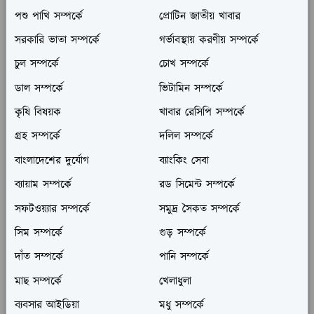
পশু পাখি সম্পর্কে
প্রোটিন জাতীয় খাবার
সরকারি ভাতা সম্পর্কে
গর্ভাবস্থায় করণীয় সম্পর্কে
চুল সম্পর্কে
চোখ সম্পর্কে
ডাল সম্পর্কে
ভিটামিন সম্পর্কে
কৃষি বিষয়ক
খাবার রেসিপি সম্পর্কে
গ্রহ সম্পর্কে
দলিল সম্পর্কে
বাংলাদেশের দুর্যোগ
ব্যাংকিং সেবা
ব্যায়াম সম্পর্কে
রড সিমেন্ট সম্পর্কে
সফটওয়্যার সম্পর্কে
সমুদ্র সৈকত সম্পর্কে
সিম সম্পর্কে
গুড় সম্পর্কে
দাঁত সম্পর্কে
পানি সম্পর্কে
মাছ সম্পর্কে
খেলাধুলা
ব্যবসার আইডিয়া
মধু সম্পর্কে