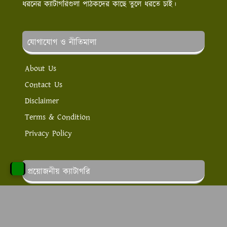
ধরনের ক্যাটাগরিগুলা পাঠকদের কাছে তুলে ধরতে চাই।
যোগাযোগ ও নীতিমালা
About Us
Contact Us
Disclaimer
Terms & Condition
Privacy Policy
প্রয়োজনীয় ক্যাটাগরি
পড়াশোনার খবর
লাইফ স্টাইল