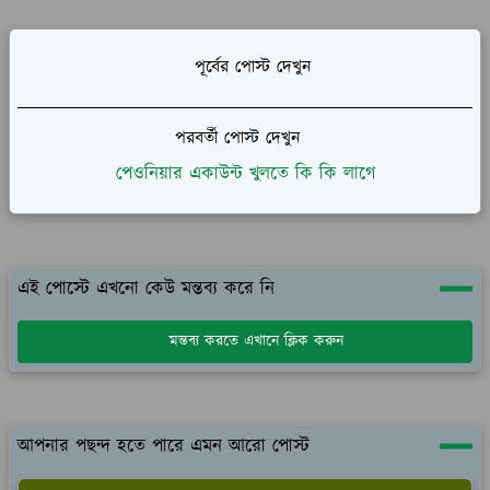
পূর্বের পোস্ট দেখুন
পরবর্তী পোস্ট দেখুন
পেওনিয়ার একাউন্ট খুলতে কি কি লাগে
এই পোস্টে এখনো কেউ মন্তব্য করে নি
মন্তব্য করতে এখানে ক্লিক করুন
আপনার পছন্দ হতে পারে এমন আরো পোস্ট