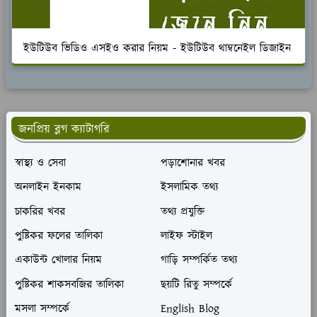
ইউটিউব ভিডিও এসইও করার নিয়ম - ইউটিউব থাম্বনেইল ডিজাইন
জনপ্রিয় ব্লগ ক্যাটাগরি
স্বাস্থ্য ও সেবা
পড়াশোনার খবর
অনলাইন ইনকাম
ইসলামিক তথ্য
চাকরির খবর
তথ্য প্রযুক্তি
পুষ্টিকর ফলের তালিকা
লাইফ স্টাইল
একাউন্ট খোলার নিয়ম
গাড়ি সম্পর্কিত তথ্য
পুষ্টিকর শাকসবজির তালিকা
ছয়টি রিতু সম্পর্কে
মসলা সম্পর্কে
English Blog