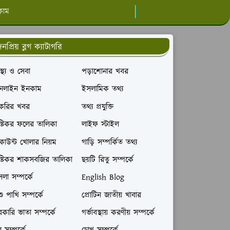
কাম
নপ্রিয় ব্লগ ক্যাটাগরি
বাস্থ্য ও সেবা
পড়াশোনার খবর
নলাইন ইনকাম
ইসলামিক তথ্য
াকরির খবর
তথ্য প্রযুক্তি
ষ্টিকর ফলের তালিকা
লাইফ স্টাইল
াউন্ট খোলার নিয়ম
গাড়ি সম্পর্কিত তথ্য
ষ্টিকর শাকসবজির তালিকা
ছয়টি রিতু সম্পর্কে
লা সম্পর্কে
English Blog
ু পাখি সম্পর্কে
প্রোটিন জাতীয় খাবার
কারি ভাতা সম্পর্কে
গর্ভাবস্থায় করণীয় সম্পর্কে