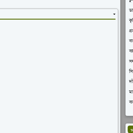
চু
ডা
কৃ
গ্
বা
ব্
সফ
সি
দা
মা
ব্
স