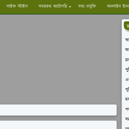
লাইফ স্টাইল
সবরকম ক্যাটাগরি
তথ্য প্রযুক্তি
অনলাইন ইন
জ
স্
অ
চ
পু
এক
পু
মস
পশ
সর