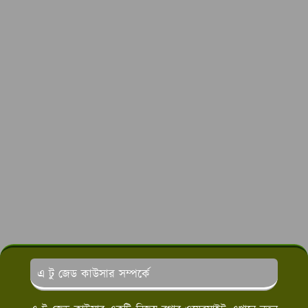
এ টু জেড কাউসার সম্পর্কে