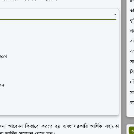
চু
ডা
কৃ
গ্
বা
ব্
বরূপ
সফ
সি
দা
োজন
মা
ব্
ন্য আবেদন কিভাবে করতে হয় এবং সরকারি আর্থিক সহায়তা
স