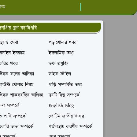
কাম
নপ্রিয় ব্লগ ক্যাটাগরি
বাস্থ্য ও সেবা
পড়াশোনার খবর
নলাইন ইনকাম
ইসলামিক তথ্য
াকরির খবর
তথ্য প্রযুক্তি
ষ্টিকর ফলের তালিকা
লাইফ স্টাইল
াউন্ট খোলার নিয়ম
গাড়ি সম্পর্কিত তথ্য
ষ্টিকর শাকসবজির তালিকা
ছয়টি রিতু সম্পর্কে
লা সম্পর্কে
English Blog
ু পাখি সম্পর্কে
প্রোটিন জাতীয় খাবার
কারি ভাতা সম্পর্কে
গর্ভাবস্থায় করণীয় সম্পর্কে