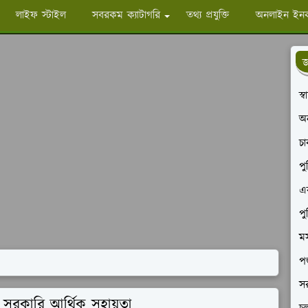
লাইফ স্টাইল
সবরকম ক্যাটাগরি
তথ্য প্রযুক্তি
অনলাইন ইন
জ
স্
অ
চ
পু
এক
পু
মস
পশ
সর
সরকারি আর্থিক সহায়তা