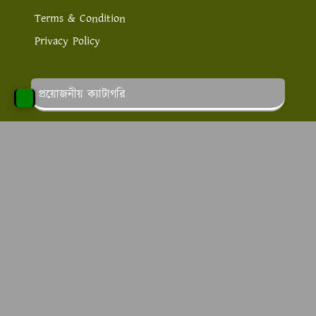
Terms & Condition
Privacy Policy
প্রয়োজনীয় ক্যাটাগরি
পড়াশোনার খবর
লাইফ স্টাইল
স্বাস্থ্য ও সেবা
চাকরির খবর
অনলাইন ইনকাম
এ টু জেড কাউসার এর উদ্দেশ্য
এ টু জেড কাউসার
কাউসার
এর উদ্দেশ্য হল আমরা বাংলা