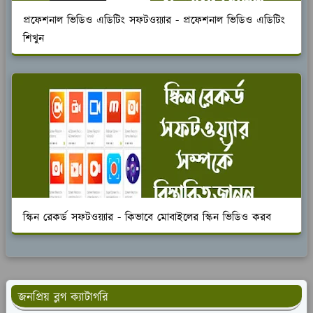
প্রফেশনাল ভিডিও এডিটিং সফটওয়্যার - প্রফেশনাল ভিডিও এডিটিং
শিখুন
স্কিন রেকর্ড সফটওয়্যার - কিভাবে মোবাইলের স্কিন ভিডিও করব
জনপ্রিয় ব্লগ ক্যাটাগরি