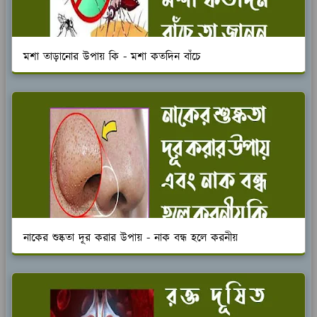
মশা তাড়ানোর উপায় কি - মশা কতদিন বাঁচে
নাকের শুষ্কতা দূর করার উপায় - নাক বন্ধ হলে করনীয়