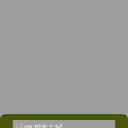
এ টু জেড কাউসার সম্পর্কে