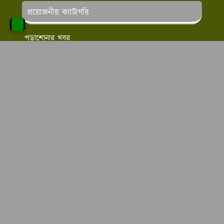
প্রয়োজনীয় ক্যাটাগরি
পড়াশোনার খবর
লাইফ স্টাইল
স্বাস্থ্য ও সেবা
চাকরির খবর
অনলাইন ইনকাম
এ টু জেড কাউসার এর উদ্দেশ্য
এ টু জেড কাউসার
কাউসার
এর উদ্দেশ্য হল আমরা বাংলা
ভাষায় আর্টিকেল লিখে থাকি আমরা চাই বিভিন্ন ক্যাটাগরির পোস্ট
লিখে পাঠকদের মন জয় করতে এবং সঠিক তথ্যগুলো সবার
সামনে তুলে ধারার উদ্দেশ্যে কাজ করে যাচ্ছি।