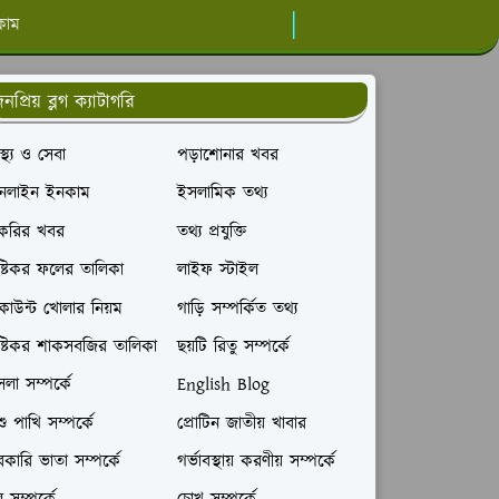
কাম
নপ্রিয় ব্লগ ক্যাটাগরি
বাস্থ্য ও সেবা
পড়াশোনার খবর
নলাইন ইনকাম
ইসলামিক তথ্য
াকরির খবর
তথ্য প্রযুক্তি
ষ্টিকর ফলের তালিকা
লাইফ স্টাইল
াউন্ট খোলার নিয়ম
গাড়ি সম্পর্কিত তথ্য
ষ্টিকর শাকসবজির তালিকা
ছয়টি রিতু সম্পর্কে
লা সম্পর্কে
English Blog
ু পাখি সম্পর্কে
প্রোটিন জাতীয় খাবার
কারি ভাতা সম্পর্কে
গর্ভাবস্থায় করণীয় সম্পর্কে