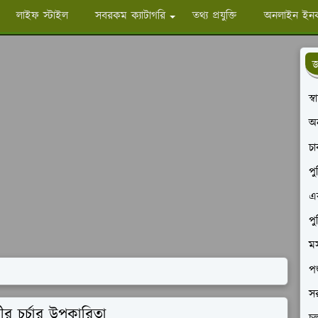
লাইফ স্টাইল
সবরকম ক্যাটাগরি
তথ্য প্রযুক্তি
অনলাইন ইন
জ
স্
অ
চ
পু
এক
পু
মস
পশ
সর
 চর্চার উপকারিতা