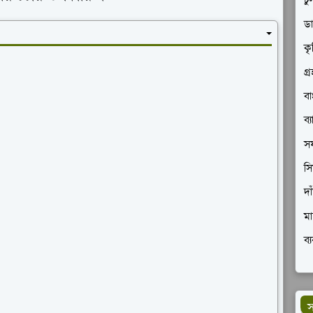
চু
ডা
কৃ
গ্
বা
ব্
সফ
সি
দা
মা
ব্
স