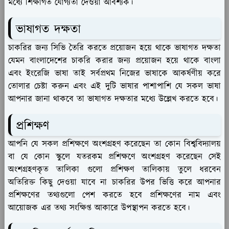
মধ্যে শিক্ষাগত যোগ্যতা দেওয়া আবশ্যক।
ভাষাগত দক্ষতা
চাকরির জন্য সিভি তৈরি করতে প্রয়োজন হয়ে থাকে ভাষাগত দক্ষতা
যেমন বাংলাদেশের চাকরি করার জন্য প্রয়োজন হয়ে থাকে বাংলা
এবং ইংরেজি ভাষা তাই সর্বপ্রথম নিজের ভাষাকে আকর্ষণীয় করে
তোলার চেষ্টা করুন এবং এই দুটি ভাষার পাশাপাশি যে সকল ভাষা
আপনার জানা থাকবে তা ভাষাগত দক্ষতার মধ্যে উল্লেখ করতে হবে।
প্রশিক্ষণ
আপনি যে সকল প্রশিক্ষণে অংশগ্রহণ করেছেন তা কোন বিশ্ববিদ্যালয়
বা যে কোন স্কুলে যতরকম প্রশিক্ষণে অংশগ্রহণ করেছেন সেই
অংশগ্রহণকৃত তালিকা গুলো প্রশিক্ষণ তালিকায় তুলে ধরবেন
অতিরিক্ত কিছু দেওয়া যাবে না চাকরির উপর ভিত্তি করে আপনার
প্রশিক্ষণের তথ্যগুলো পেশ করতে হবে প্রশিক্ষণের নাম এবং
আয়োজক এর তথ্য সংক্ষিপ্ত আকারে উপস্থাপন করতে হবে।