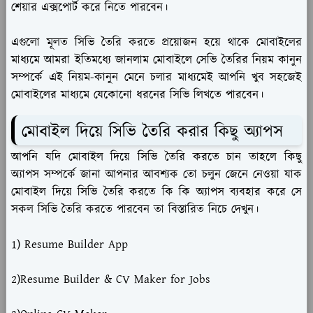
শেয়ার এক্সপোর্ট করে নিতে পারবেন।
এগুলো মূলত সিভি তৈরি করতে প্রয়োজন হয়ে থাকে মোবাইলের
মাধ্যমে আমরা ইতিমধ্যে জানলাম মোবাইলে সেভি তৈরির নিয়ম কানুন
সম্পর্কে এই নিয়ম-কানুন মেনে চলার মাধ্যমেই আপনি খুব সহজেই
মোবাইলের মাধ্যমে যেকোনো ধরনের সিভি লিখতে পারবেন।
মোবাইল দিয়ে সিভি তৈরি করার কিছু অ্যাপস
আপনি যদি মোবাইল দিয়ে সিভি তৈরি করতে চান তাহলে কিছু
অ্যাপস সম্পর্কে জানা আপনার আবশ্যক তো চলুন জেনে নেওয়া যাক
মোবাইল দিয়ে সিভি তৈরি করতে কি কি অ্যাপস ব্যবহার করে সে
সকল সিভি তৈরি করতে পারবেন তা বিস্তারিত নিচে দেখুন।
1) Resume Builder App
2)Resume Builder & CV Maker for Jobs