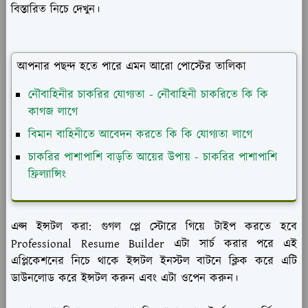
বিস্তারিত নিচে দেখুন।
আপনার পছন্দ হতে পারে এমন আরো পোস্টের তালিকা
নৌবাহিনীর চাকরির যোগ্যতা - নৌবাহিনী চাকরিতে কি কি
কাগজ লাগে
বিমান বাহিনীতে আবেদন করতে কি কি যোগ্যতা লাগে
চাকরির পাশাপাশি বাড়তি আয়ের উপায় - চাকরির পাশাপাশি
ফ্রিল্যান্সিং
এপ্স ইন্সটল করা:
গুগল প্লে স্টোরে গিয়ে টাইপ করতে হবে
Professional Resume Builder এটা সার্চ করার পরে এই
এপ্লিকেশনের নিচে থাকে ইন্সটল ইনস্টল বাটনে ক্লিক করে এটি
ডাউনলোড করে ইন্সটল করুন এবং এটা ওপেন করুন।