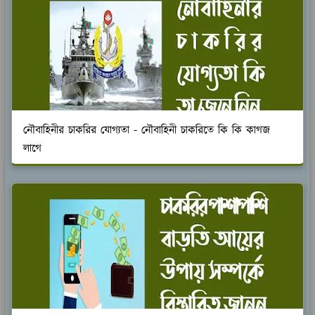
নৌবাহিনীর চাকরির যোগ্যতা - নৌবাহিনী চাকরিতে কি কি কাগজ
লাগে