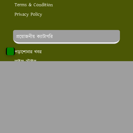
Terms & Condition
Privacy Policy
প্রয়োজনীয় ক্যাটাগরি
পড়াশোনার খবর
লাইফ স্টাইল
স্বাস্থ্য ও সেবা
চাকরির খবর
অনলাইন ইনকাম
এ টু জেড কাউসার এর উদ্দেশ্য
এ টু জেড কাউসার
কাউসার
এর উদ্দেশ্য হল আমরা বাংলা