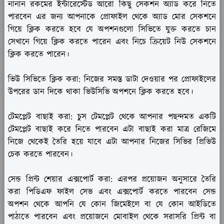
নানান রকমের ইন্টারেস্টেড আরো কিছু সেকশন অ্যাড করে নিতে
পারবেন এর জন্য আপনাকে প্রোফাইল থেকে অ্যাড মোর সেকশনে
গিয়ে ক্লিক করতে হবে যে অপশনগুলো সিভিতে যুক্ত করতে চান
সেখানে গিয়ে ক্লিক করতে পারেন এবং নিচে ক্রিয়েট নিউ সেকশনে
ক্লিক করতে পারেন।
ভিউ সিভিতে ক্লিক করা:
নিজের সমস্ত ডাটা দেওয়ার পর প্রোফাইলের
উপরের ডান দিকে থাকা ভিউসিভি অপশনে ক্লিক করতে হবে।
টেমপ্লেট বাছাই করা:
চুস টেমপ্লেট থেকে আপনার পছন্দমত একটি
টেমপ্লেট বাছাই করে নিতে পারবেন এটা বাছাই করা মাত্র রেজিমে
নিজে থেকেই তৈরি হয়ে যাবে এটা আপনার নিজের সিভির প্রিভিউ
চেক করতে পারবেন।
সেন্ড প্রিন্ট শেয়ার এক্সপোর্ট করা:
এরপর প্রয়োজন অনুসারে তৈরি
করা পিডিএফ ফাইল সেভ এবং এক্সপোর্ট করতে পারবেন সেন্ড
অপশন থেকে আপনি যে কোন জিমেইলে বা যে কোন আইডিতে
পাঠাতে পারবেন এবং প্রয়োজনে মোবাইল থেকে সরাসরি প্রিন্ট বা