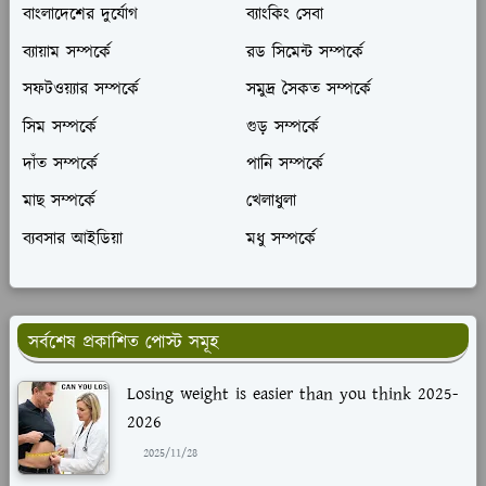
বাংলাদেশের দুর্যোগ
ব্যাংকিং সেবা
ব্যায়াম সম্পর্কে
রড সিমেন্ট সম্পর্কে
সফটওয়্যার সম্পর্কে
সমুদ্র সৈকত সম্পর্কে
সিম সম্পর্কে
গুড় সম্পর্কে
দাঁত সম্পর্কে
পানি সম্পর্কে
মাছ সম্পর্কে
খেলাধুলা
ব্যবসার আইডিয়া
মধু সম্পর্কে
সর্বশেষ প্রকাশিত পোস্ট সমূহ
Losing weight is easier than you think 2025-
2026
2025/11/28