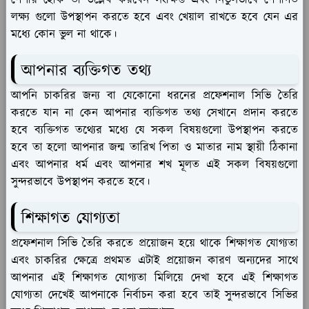
পেশায় হোক তা উল্লেখ করবেন সংক্ষিপ্ত এবং নির্ভুলভাবে পেশাগত
লক্ষ্য গুলো উপস্থাপন করতে হবে এবং খেয়াল রাখতে হবে যেন এর
মধ্যে কোন ভুল না থাকে।
আপনার ব্যক্তিগত তথ্য
আপনি চাকরির জন্য বা যেকোনো ধরনের প্রফেশনাল সিভি তৈরি
করতে যান না কেন আপনার ব্যক্তিগত তথ্য সেখানে প্রদান করতে
হবে ব্যক্তিগত তথ্যের মধ্যে যে সকল বিষয়গুলো উপস্থাপন করতে
হবে তা হলো আপনার জন্ম তারিখ পিতা ও মাতার নাম স্থায়ী ঠিকানা
এবং আপনার ধর্ম এবং আপনার শখ মূলত এই সকল বিষয়গুলো
সুন্দরভাবে উপস্থাপন করতে হবে।
শিক্ষাগত যোগ্যতা
প্রফেশনাল সিভি তৈরি করতে প্রয়োজন হয়ে থাকে শিক্ষাগত যোগ্যতা
এবং চাকরির ক্ষেত্রে প্রথমত এটাই প্রয়োজন কারণ অন্যদের সাথে
আপনার এই শিক্ষাগত যোগ্যতা মিলিয়ে দেখা হবে এই শিক্ষাগত
যোগ্যতা দেখেই আপনাকে নির্বাচন করা হবে তাই সুন্দরভাবে সিভির