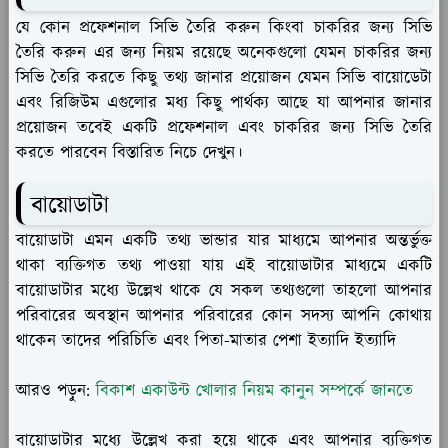
যে কোন প্রফেশনাল সিভি তৈরি করুন কিংবা চাকরির জন্য সিভি
তৈরি করুন এর জন্য নিয়ম রয়েছে অনেকগুলো যেমন চাকরির জন্য
সিভি তৈরি করতে কিছু তথ্য জানার প্রয়োজন যেমন সিভি বায়োডেটা
এবং রিজিউম এগুলোর মধ্য কিছু পার্থক্য আছে যা আপনার জানার
প্রয়োজন তবেই একটি প্রফেশনাল এবং চাকরির জন্য সিভি তৈরি
করতে পারবেন বিস্তারিত নিচে দেখুন।
বায়োডাটা
বায়োডাটা এমন একটি তথ্য ভান্ডার যার মাধ্যমে আপনার অন্তর্ভুক্ত
থাকা ব্যক্তিগত তথ্য পাওয়া যায় এই বায়োডাটার মাধ্যমে একটি
বায়োডাটার মধ্যে উল্লেখ থাকে যে সকল তথ্যগুলো তাহলো আপনার
পরিবারের অবস্থান আপনার পরিবারের কোন সদস্য আপনি কোথায়
থাকেন তাদের পরিচিতি এবং পিতা-মাতার পেশা ইত্যাদি ইত্যাদি
আরও পড়ুন:
বিকাশ একাউন্ট খোলার নিয়ম কানুন সম্পর্কে জানতে
বায়োডাটার মধ্যে উল্লেখ করা হয়ে থাকে এবং আপনার ব্যক্তিগত