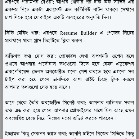
এরপরে পারমিশন দেওয়া:
আপনি খোলার পর টার্ক অফ সার্ভিস এর
একদম নিচে একটা একসেপ্ট এন্ড কন্টিনিউ বাটন থাকবে সেখানে
চাপ দিতে হবে মোবাইলে একটি ব্যবহারের অনুমতি দিন।
সিভি মেকিং শুরু:
এরপরে Resume Builder এ পেজের নিচের
মাঝখানে থাকা প্লাস চিহ্নটিতে ক্লিক করুন।
ব্যক্তিগত তথ্য যোগ করা:
প্রোফাইল লেখা অপশনটি ওপেন হলে
ওখানে আপনার পার্সোনাল তথ্যগুলো দিতে হবে যেমন এডুকেশন
এক্সপেরিয়েন্স স্কেলস অবজেক্টিভ গুলো পেশ করতে হবে এগুলো সব
টাইপ করা হয়ে গেলে ডানদিকে আশা রাইট চিহ্নে ক্লিক করলে
আপনার তথ্যগুলো সেভ হয়ে যাবে।
আগে থেকে তৈরি অবজেক্টিভ সিলেক্ট করা:
আপনার ব্যক্তিগত সকল
তথ্য এড করা হয়ে গেলে আপনার প্রোফাইলের সাথে মিল আছে এমন
অবজেক্টিভ বেছে নিয়ে নিজের মতো এডিট করতে পারবেন।
ইচ্ছামত কিছু সেকশন অ্যাড করা:
আপনি চাইলে নিজের সিভিতে কিছু