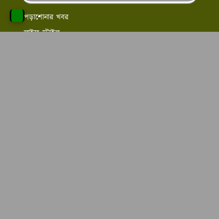
পড়াশোনার খবর
লাইফ স্টাইল
স্বাস্থ্য ও সেবা
চাকরির খবর
অনলাইন ইনকাম
এ টু জেড কাউসার এর উদ্দেশ্য
এ টু জেড কাউসার
কাউসার
এর উদ্দেশ্য হল আমরা বাংলা
ভাষায় আর্টিকেল লিখে থাকি আমরা চাই বিভিন্ন ক্যাটাগরির পোস্ট
লিখে পাঠকদের মন জয় করতে এবং সঠিক তথ্যগুলো সবার
সামনে তুলে ধারার উদ্দেশ্যে কাজ করে যাচ্ছি।
Copyright © 2013-2025
Made With
❤ of
a2zkawsar.com/