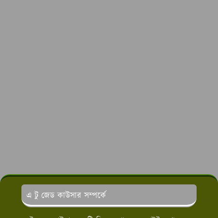
এ টু জেড কাউসার সম্পর্কে