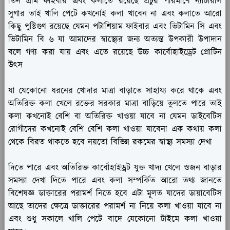
তিন গ্রাম ফাইবার এবং কলাতে রয়েছে প্রচুর পরিমাণে ন্যাচারাল
সুগার তাই খালি পেটে কখনোই কলা খাবেন না এবং কলাতে আরো
কিছু পুষ্টিগুণ রয়েছে যেমন পটাশিয়াম ফাইবার এবং ভিটামিন সি এবং
ভিটামিন বি ৬ যা আমাদের স্বাস্থ্যের জন্য অত্যন্ত উপকারী উপাদান
বলে গণ্য করা যায় এবং এতে রয়েছে উচ্চ কার্বোহাইড্রেট প্রোটিন
উৎস
যা যেকোনো ধরনের খোদার মাত্রা বাড়াতে সাহায্য করে থাকে এবং
অতিরিক্ত কলা খেলে রক্তের সরকার মাত্রা বাড়িয়ে তুলতে পারে তাই
কলা কখনোই বেশি বা অতিরিক্ত খাওয়া যাবে না যেমন ডাইবেটিস
রোগীদের কখনোই বেশি বেশি কলা খাওয়া যাবেনা এক কথায় কলা
থেকে বিরত থাকতে হবে নয়তো বিভিন্ন রকমের স্বাস্থ্য সমস্যা দেখা
দিতে পারে এবং অতিরিক্ত কার্বোহাইড্রট যুক্ত খাদ্য খেলে ওজন বাড়ার
সমস্যা দেখা দিতে পারে এবং কলা সম্পর্কিত আরো তথ্য জানতে
বিশেষজ্ঞ ডাক্তারের পরামর্শ নিতে হবে এটা মূলত যাদের ডায়াবেটিস
আছে তাদের ক্ষেত্রে ডাক্তারের পরামর্শ না নিয়ে কলা খাওয়া যাবে না
এবং শুধু সকালে খালি পেটে বাদে যেকোনো টাইমে কলা খাওয়া