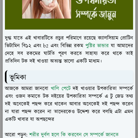
দুগ্ধ যাতে এই খাবারটিতে প্রচুর পরিমাণে রয়েছে ক্যালসিয়াম প্রোটিন
ভিটামিন বি১২ এবং b2 এবং বিভিন্ন রকম
পুষ্টির ভান্ডার
যা আমাদের
দেহে সব রকমের ঘাটতি পূরণ করতে সাহায্য করে থাকে তাই
প্রতিদিন টক দই খাওয়া অত্যন্ত ভালো একটি মাধ্যম।
ভূমিকা
আজকে আমরা জানবো
খালি পেটে
দই খাওয়ার উপকারিতা সম্পর্কে
এবং ওজন কমাতে টক দইয়ের উপকারিতা সম্পর্কে এ টু জেড তথ্য
দই অনেকেই পছন্দ করে থাকেন আবার অনেকেই দই পছন্দ করেন
না যারা পছন্দ করেন না তাদেরকেও উদ্দেশ্য করে বলছি এটা এমন
একটি খাবার যা অপছন্দের
আরো পড়ুন:
শরীর দুর্বল হলে কি করবেন সে সম্পর্কে জানতে