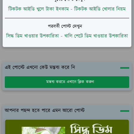
টিকটক আইডি খুলে টাকা ইনকাম - টিকটক আইডি খোলার নিয়ম
পরবর্তী পোস্ট দেখুন
সিদ্ধ ডিম খাওয়ার উপকারিতা - খালি পেটে ডিম খাওয়ার উপকারিতা
এই পোস্টে এখনো কেউ মন্তব্য করে নি
মন্তব্য করতে এখানে ক্লিক করুন
আপনার পছন্দ হতে পারে এমন আরো পোস্ট