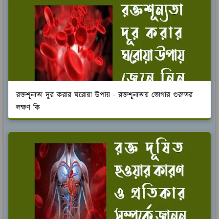
রক্তশূন্যতা দূর করার ঘরোয়া উপায় - রক্তশূন্যতায় ভোগার গুরুতর
লক্ষণ কি