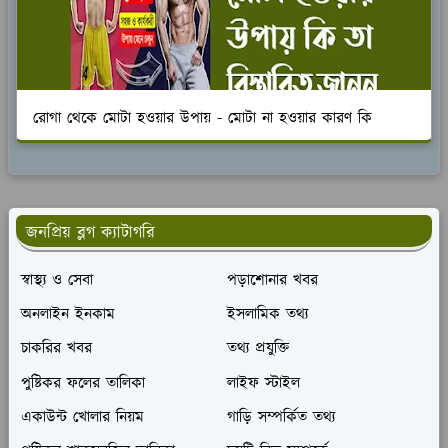
রোগা থেকে মোটা হওয়ার উপায় - মোটা না হওয়ার কারণ কি
জনপ্রিয় ব্লগ ক্যাটাগরি
স্বাস্থ্য ও সেবা
পড়াশোনার খবর
অনলাইন ইনকাম
ইসলামিক তথ্য
চাকরির খবর
তথ্য প্রযুক্তি
পুষ্টিকর ফলের তালিকা
লাইফ স্টাইল
একাউন্ট খোলার নিয়ম
গাড়ি সম্পর্কিত তথ্য