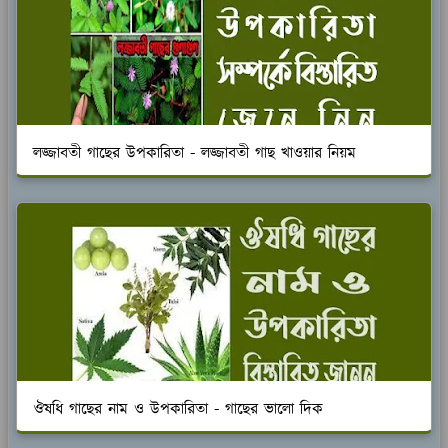
লজ্জাবতী গাছের উপকারিতা - লজ্জাবতী গাছ খাওয়ার নিয়ম
ঔষধি গাছের নাম ও উপকারিতা - গাছের ভালো দিক